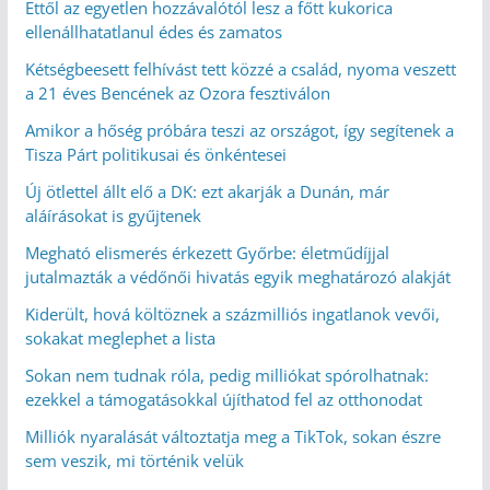
Ettől az egyetlen hozzávalótól lesz a főtt kukorica
ellenállhatatlanul édes és zamatos
Kétségbeesett felhívást tett közzé a család, nyoma veszett
a 21 éves Bencének az Ozora fesztiválon
Amikor a hőség próbára teszi az országot, így segítenek a
Tisza Párt politikusai és önkéntesei
Új ötlettel állt elő a DK: ezt akarják a Dunán, már
aláírásokat is gyűjtenek
Megható elismerés érkezett Győrbe: életműdíjjal
jutalmazták a védőnői hivatás egyik meghatározó alakját
Kiderült, hová költöznek a százmilliós ingatlanok vevői,
sokakat meglephet a lista
Sokan nem tudnak róla, pedig milliókat spórolhatnak:
ezekkel a támogatásokkal újíthatod fel az otthonodat
Milliók nyaralását változtatja meg a TikTok, sokan észre
sem veszik, mi történik velük