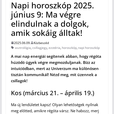
Napi horoszkóp 2025.
június 9: Ma végre
elindulnak a dolgok,
amik sokáig álltak!
2025.06.09.
Közbeszéd
asztrológia
,
csillagjegy
,
ezotéria
,
horoszkóp
,
napi horoszkóp
A mai nap energiái segítenek abban, hogy régóta
húzódó ügyek végre megmozduljanak. Bízz az
intuíciódban, mert az Univerzum ma különösen
tisztán kommunikál! Nézd meg, mit üzennek a
csillagok!
Kos (március 21. – április 19.)
Ma új lendületet kapsz! Olyan lehetőségek nyílnak
meg előtted, amikre régóta vársz. Ne habozz, merj