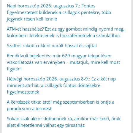
Napi horoszkóp 2026. augusztus 7.: Fontos
figyelmeztetést küldenek a csillagok péntekre, több
jegynek résen kell lennie
ATM-et használsz? Ezt az egy gombot mindig nyomd meg,
különben illetéktelenek is hozzáférhetnek a számládhoz
Szaftos rakott cukkini darált hússal és sajttal
Rendkívüli bejelentés: már 629 magyar településen
vízkorlátozás van érvényben – mutatjuk, mire kell most
figyelni
Hétvégi horoszkóp 2026. augusztus 8-9.: Ez a két nap
mindent átírhat, a csillagok fontos döntésekre
figyelmeztetnek
A kertészek titka: ettől még szeptemberben is ontja a
paradicsom a termést!
Sokan csak akkor döbbennek rá, amikor már késő, órák
alatt élhetetlenné válhat egy társasház