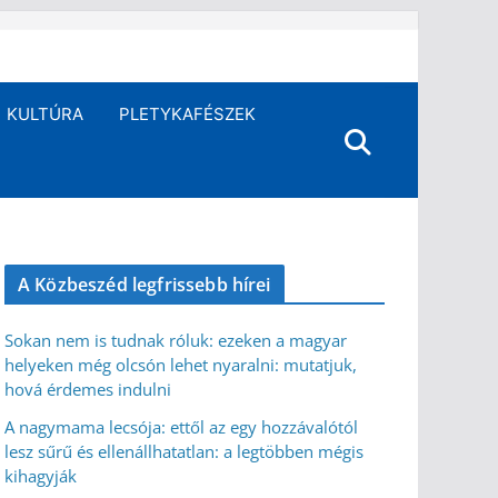
KULTÚRA
PLETYKAFÉSZEK
A Közbeszéd legfrissebb hírei
Sokan nem is tudnak róluk: ezeken a magyar
helyeken még olcsón lehet nyaralni: mutatjuk,
hová érdemes indulni
A nagymama lecsója: ettől az egy hozzávalótól
lesz sűrű és ellenállhatatlan: a legtöbben mégis
kihagyják