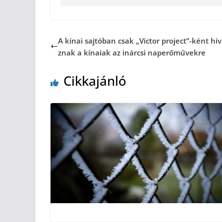
A kínai sajtóban csak „Victor project”-ként hi
znak a kínaiak az inárcsi naperőművekre
Cikkajánló