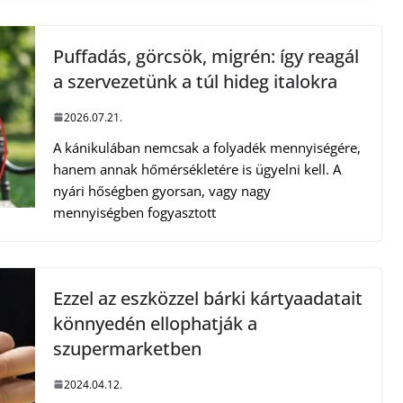
Puffadás, görcsök, migrén: így reagál
a szervezetünk a túl hideg italokra
2026.07.21.
A kánikulában nemcsak a folyadék mennyiségére,
hanem annak hőmérsékletére is ügyelni kell. A
nyári hőségben gyorsan, vagy nagy
mennyiségben fogyasztott
Ezzel az eszközzel bárki kártyaadatait
könnyedén ellophatják a
szupermarketben
2024.04.12.