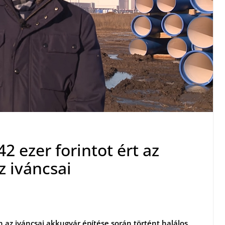
 ezer forintot ért az
 iváncsai
 az iváncsai akkugyár építése során történt halálos