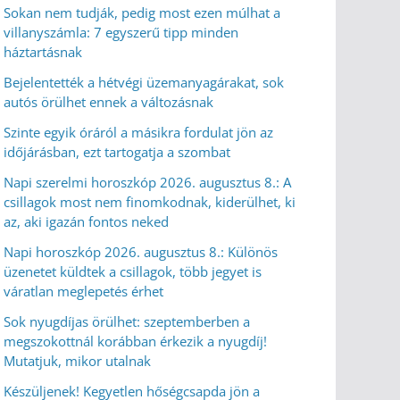
Sokan nem tudják, pedig most ezen múlhat a
villanyszámla: 7 egyszerű tipp minden
háztartásnak
Bejelentették a hétvégi üzemanyagárakat, sok
autós örülhet ennek a változásnak
Szinte egyik óráról a másikra fordulat jön az
időjárásban, ezt tartogatja a szombat
Napi szerelmi horoszkóp 2026. augusztus 8.: A
csillagok most nem finomkodnak, kiderülhet, ki
az, aki igazán fontos neked
Napi horoszkóp 2026. augusztus 8.: Különös
üzenetet küldtek a csillagok, több jegyet is
váratlan meglepetés érhet
Sok nyugdíjas örülhet: szeptemberben a
megszokottnál korábban érkezik a nyugdíj!
Mutatjuk, mikor utalnak
Készüljenek! Kegyetlen hőségcsapda jön a