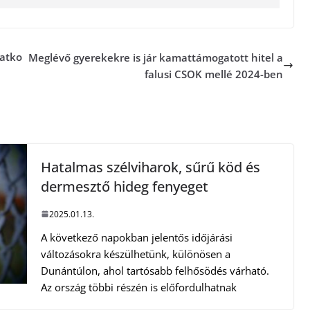
vatko
Meglévő gyerekekre is jár kamattámogatott hitel a
falusi CSOK mellé 2024-ben
Hatalmas szélviharok, sűrű köd és
dermesztő hideg fenyeget
2025.01.13.
A következő napokban jelentős időjárási
változásokra készülhetünk, különösen a
Dunántúlon, ahol tartósabb felhősödés várható.
Az ország többi részén is előfordulhatnak