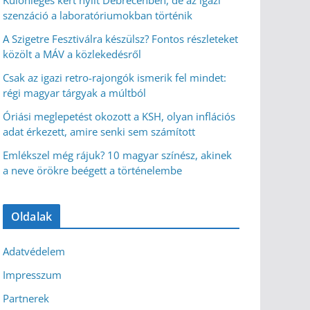
Különleges kert nyílt Debrecenben, de az igazi
szenzáció a laboratóriumokban történik
A Szigetre Fesztiválra készülsz? Fontos részleteket
közölt a MÁV a közlekedésről
Csak az igazi retro-rajongók ismerik fel mindet:
régi magyar tárgyak a múltból
Óriási meglepetést okozott a KSH, olyan inflációs
adat érkezett, amire senki sem számított
Emlékszel még rájuk? 10 magyar színész, akinek
a neve örökre beégett a történelembe
Oldalak
Adatvédelem
Impresszum
Partnerek