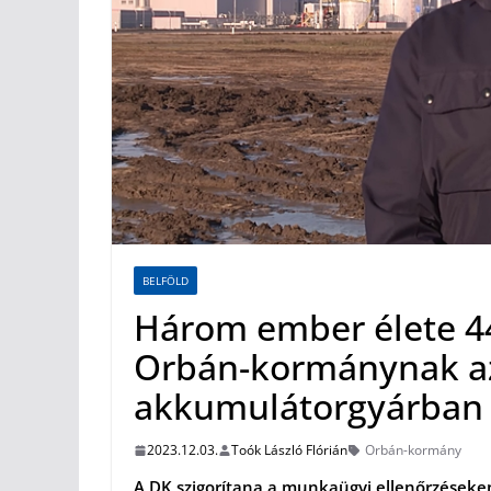
BELFÖLD
Három ember élete 442
Orbán-kormánynak az
akkumulátorgyárban
2023.12.03.
Toók László Flórián
Orbán-kormány
A DK szigorítana a munkaügyi ellenőrzéseken