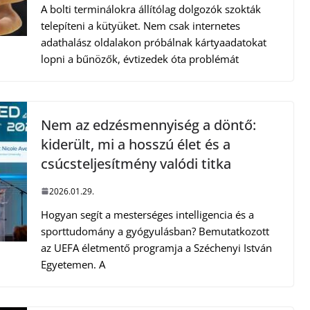
A bolti terminálokra állítólag dolgozók szokták
telepíteni a kütyüket. Nem csak internetes
adathalász oldalakon próbálnak kártyaadatokat
lopni a bűnözők, évtizedek óta problémát
Nem az edzésmennyiség a döntő:
kiderült, mi a hosszú élet és a
csúcsteljesítmény valódi titka
2026.01.29.
Hogyan segít a mesterséges intelligencia és a
sporttudomány a gyógyulásban? Bemutatkozott
az UEFA életmentő programja a Széchenyi István
Egyetemen. A