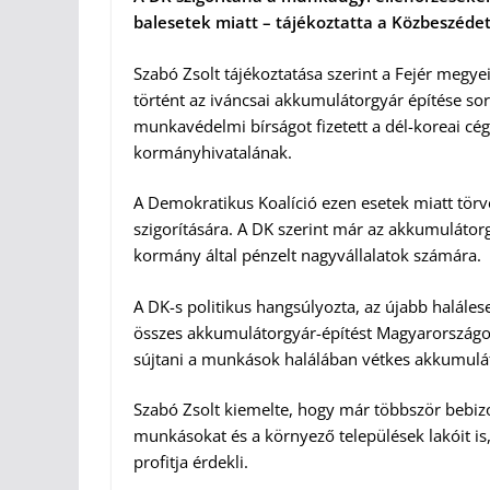
balesetek miatt – tájékoztatta a Közbeszéde
Szabó Zsolt tájékoztatása szerint a Fejér megye
történt az iváncsai akkumulátorgyár építése so
munkavédelmi bírságot fizetett a dél-koreai cé
kormányhivatalának.
A Demokratikus Koalíció ezen esetek miatt törv
szigorítására. A DK szerint már az akkumuláto
kormány által pénzelt nagyvállalatok számára.
A DK-s politikus hangsúlyozta, az újabb haláles
összes akkumulátorgyár-építést Magyarországo
sújtani a munkások halálában vétkes akkumulá
Szabó Zsolt kiemelte, hogy már többször bebiz
munkásokat és a környező települések lakóit is
profitja érdekli.