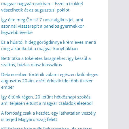
magyar nagyvárosokban – Ezzel a trükkel
vészelhetik át az augusztusi poklot
Így élte meg Ön is? 7 nosztalgikus jel, ami
azonnal visszarepít a panelos gyermekkor
legszebb éveibe
Ez a hűsítő, hideg görögdinnye krémleves menti
meg a kánikulát a magyar konyhákban
Betti titka a tökéletes lasagnéhez: így készül a
szaftos, házias olasz klasszikus
Debrecenben történik valami egészen különleges
augusztus 20-án, ezért érkezik ide több tízezer
ember
Így éltünk régen, 20 letűnt hétköznapi szokás,
ami teljesen eltűnt a magyar családok életéből
A forróság csak a kezdet, egy láthatatlan veszély
is terjed Magyarország felett