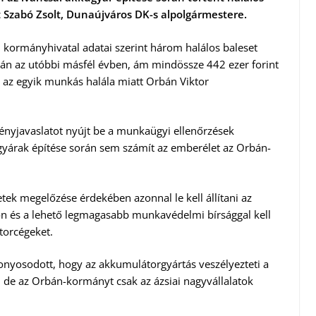
t Szabó Zsolt, Dunaújváros DK-s alpolgármestere.
i kormányhivatal adatai szerint három halálos baleset
rán az utóbbi másfél évben, ám mindössze 442 ezer forint
g az egyik munkás halála miatt Orbán Viktor
ényjavaslatot nyújt be a munkaügyi ellenőrzések
rgyárak építése során sem számít az emberélet az Orbán-
etek megelőzése érdekében azonnal le kell állítani az
n és a lehető legmagasabb munkavédelmi bírsággal kell
torcégeket.
onyosodott, hogy az akkumulátorgyártás veszélyezteti a
, de az Orbán-kormányt csak az ázsiai nagyvállalatok