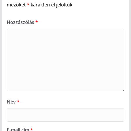
mezőket
*
karakterrel jelöltük
Hozzászólás
*
Név
*
E-mail cím
*