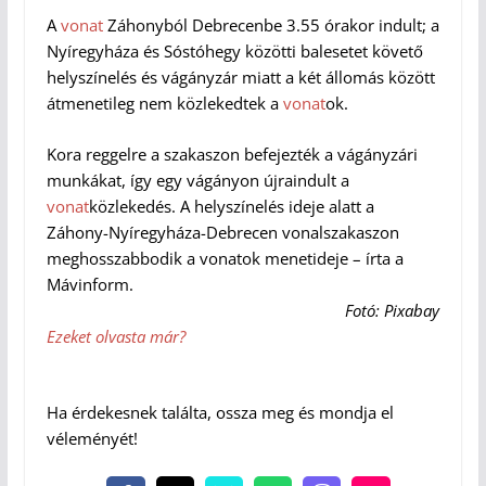
A
vonat
Záhonyból Debrecenbe 3.55 órakor indult; a
Nyíregyháza és Sóstóhegy közötti balesetet követő
helyszínelés és vágányzár miatt a két állomás között
átmenetileg nem közlekedtek a
vonat
ok.
Kora reggelre a szakaszon befejezték a vágányzári
munkákat, így egy vágányon újraindult a
vonat
közlekedés. A helyszínelés ideje alatt a
Záhony-Nyíregyháza-Debrecen vonalszakaszon
meghosszabbodik a vonatok menetideje – írta a
Mávinform.
Fotó: Pixabay
Ezeket olvasta már?
Ha érdekesnek találta, ossza meg és mondja el
véleményét!