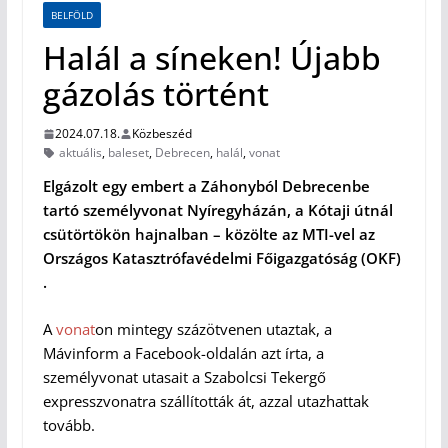
BELFÖLD
Halál a síneken! Újabb
gázolás történt
2024.07.18.
Közbeszéd
aktuális
,
baleset
,
Debrecen
,
halál
,
vonat
Elgázolt egy embert a Záhonyból Debrecenbe
tartó személyvonat Nyíregyházán, a Kótaji útnál
csütörtökön hajnalban – közölte az MTI-vel az
Országos Katasztrófavédelmi Főigazgatóság (OKF)
.
A
vonat
on mintegy százötvenen utaztak, a
Mávinform a Facebook-oldalán azt írta, a
személyvonat utasait a Szabolcsi Tekergő
expresszvonatra szállították át, azzal utazhattak
tovább.