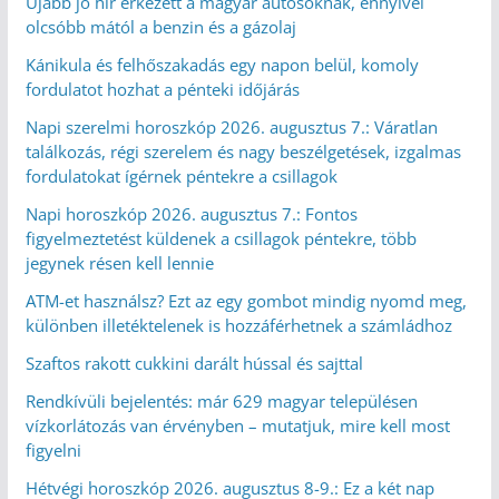
Újabb jó hír érkezett a magyar autósoknak, ennyivel
olcsóbb mától a benzin és a gázolaj
Kánikula és felhőszakadás egy napon belül, komoly
fordulatot hozhat a pénteki időjárás
Napi szerelmi horoszkóp 2026. augusztus 7.: Váratlan
találkozás, régi szerelem és nagy beszélgetések, izgalmas
fordulatokat ígérnek péntekre a csillagok
Napi horoszkóp 2026. augusztus 7.: Fontos
figyelmeztetést küldenek a csillagok péntekre, több
jegynek résen kell lennie
ATM-et használsz? Ezt az egy gombot mindig nyomd meg,
különben illetéktelenek is hozzáférhetnek a számládhoz
Szaftos rakott cukkini darált hússal és sajttal
Rendkívüli bejelentés: már 629 magyar településen
vízkorlátozás van érvényben – mutatjuk, mire kell most
figyelni
Hétvégi horoszkóp 2026. augusztus 8-9.: Ez a két nap