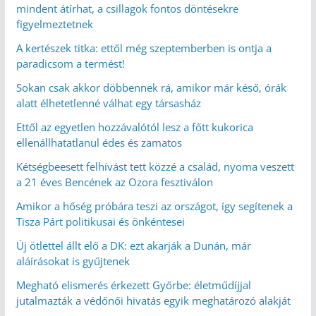
mindent átírhat, a csillagok fontos döntésekre
figyelmeztetnek
A kertészek titka: ettől még szeptemberben is ontja a
paradicsom a termést!
Sokan csak akkor döbbennek rá, amikor már késő, órák
alatt élhetetlenné válhat egy társasház
Ettől az egyetlen hozzávalótól lesz a főtt kukorica
ellenállhatatlanul édes és zamatos
Kétségbeesett felhívást tett közzé a család, nyoma veszett
a 21 éves Bencének az Ozora fesztiválon
Amikor a hőség próbára teszi az országot, így segítenek a
Tisza Párt politikusai és önkéntesei
Új ötlettel állt elő a DK: ezt akarják a Dunán, már
aláírásokat is gyűjtenek
Megható elismerés érkezett Győrbe: életműdíjjal
jutalmazták a védőnői hivatás egyik meghatározó alakját