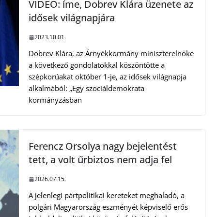
VIDEÓ: íme, Dobrev Klára üzenete az
idősek világnapjára
2023.10.01.
Dobrev Klára, az Árnyékkormány miniszterelnöke
a következő gondolatokkal köszöntötte a
szépkorúakat október 1-je, az idősek világnapja
alkalmából: „Egy szociáldemokrata
kormányzásban
Ferencz Orsolya nagy bejelentést
tett, a volt űrbiztos nem adja fel
2026.07.15.
A jelenlegi pártpolitikai kereteket meghaladó, a
polgári Magyarország eszményét képviselő erős