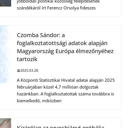
jobboldali politikai közösség felépítésének
szándékáról írt Ferencz Orsolya fideszes
Czomba Sándor: a
foglalkoztatottsági adatok alapján
Magyarország Európa élmezőnyéhez
tartozik
2025.03.28.
A Központi Statisztikai Hivatal adatai alapján 2025
februárjában közel 4,7 millióan dolgoztak
hazánkban. A foglalkoztatottak száma továbbra is
kiemelkedő, miközben
Kizárólag az orvoshiányt próbálja