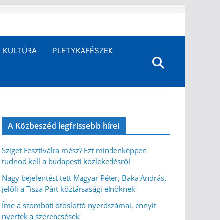
KULTÚRA
PLETYKAFÉSZEK
A Közbeszéd legfrissebb hírei
Sziget Fesztiválra mész? Ezt mindenképpen
tudnod kell a budapesti közlekedésről
Nagy bejelentést tett Magyar Péter, Baka Andrást
jelöli a Tisza Párt köztársasági elnöknek
Íme a szombati ötöslottó nyerőszámai, ennyit
nyertek a szerencsések