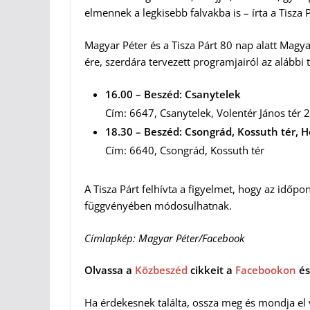
elmennek a legkisebb falvakba is – írta a Tisza 
Magyar Péter és a Tisza Párt 80 nap alatt Magy
ére, szerdára tervezett programjairól az alábbi 
16.00 – Beszéd: Csanytelek
Cím: 6647, Csanytelek, Volentér János tér 2
18.30 – Beszéd: Csongrád, Kossuth tér, 
Cím: 6640, Csongrád, Kossuth tér
A Tisza Párt felhívta a figyelmet, hogy az időpo
függvényében módosulhatnak.
Címlapkép: Magyar Péter/Facebook
Olvassa a
Közbeszéd
cikkeit a
Facebookon
és
Ha érdekesnek találta, ossza meg és mondja el