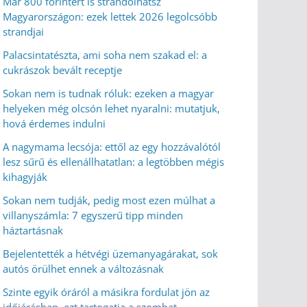
Már 800 forintért is strandolhatsz
Magyarországon: ezek lettek 2026 legolcsóbb
strandjai
Palacsintatészta, ami soha nem szakad el: a
cukrászok bevált receptje
Sokan nem is tudnak róluk: ezeken a magyar
helyeken még olcsón lehet nyaralni: mutatjuk,
hová érdemes indulni
A nagymama lecsója: ettől az egy hozzávalótól
lesz sűrű és ellenállhatatlan: a legtöbben mégis
kihagyják
Sokan nem tudják, pedig most ezen múlhat a
villanyszámla: 7 egyszerű tipp minden
háztartásnak
Bejelentették a hétvégi üzemanyagárakat, sok
autós örülhet ennek a változásnak
Szinte egyik óráról a másikra fordulat jön az