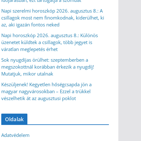
időjárásban, ezt tartogatja a szombat
Napi szerelmi horoszkóp 2026. augusztus 8.: A
csillagok most nem finomkodnak, kiderülhet, ki
az, aki igazán fontos neked
Napi horoszkóp 2026. augusztus 8.: Különös
üzenetet küldtek a csillagok, több jegyet is
váratlan meglepetés érhet
Sok nyugdíjas örülhet: szeptemberben a
megszokottnál korábban érkezik a nyugdíj!
Mutatjuk, mikor utalnak
Készüljenek! Kegyetlen hőségcsapda jön a
magyar nagyvárosokban – Ezzel a trükkel
vészelhetik át az augusztusi poklot
Oldalak
Adatvédelem