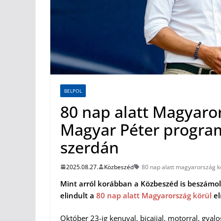
BELPOL
80 nap alatt Magyaro
Magyar Péter program
szerdán
2025.08.27.
Közbeszéd
80 nap alatt magyarország k
Mint arról korábban a Közbeszéd is beszámolt
elindult a
80 nap alatt Magyarország körül
el
Október 23-ig kenuval, bicajjal, motorral, gya