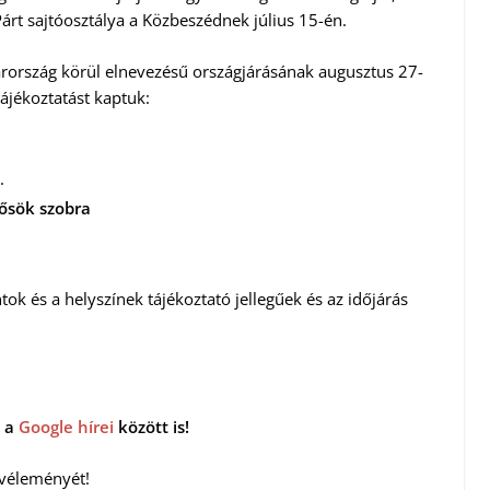
Párt sajtóosztálya a Közbeszédnek július 15-én.
arország körül elnevezésű országjárásának augusztus 27-
tájékoztatást kaptuk:
.
Hősök szobra
ntok és a helyszínek tájékoztató jellegűek és az időjárás
 a
Google hírei
között is!
 véleményét!