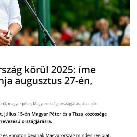
rszág körül 2025: íme
ja augusztus 27-én,
örül
,
magyar péter
,
Magyarország
,
országjárás
,
tisza párt
, július 15-én Magyar Péter és a Tisza közössége
nevezésű országjárásra.
log és vonaton bejárják Magyarország minden régióját,